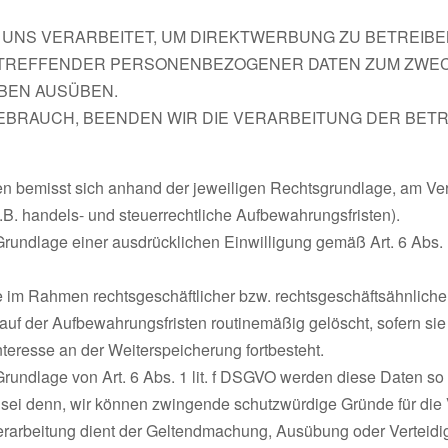
NS VERARBEITET, UM DIREKTWERBUNG ZU BETREIBEN,
ETREFFENDER PERSONENBEZOGENER DATEN ZUM ZWEC
BEN AUSÜBEN.
EBRAUCH, BEENDEN WIR DIE VERARBEITUNG DER BET
bemisst sich anhand der jeweiligen Rechtsgrundlage, am Vera
.B. handels- und steuerrechtliche Aufbewahrungsfristen).
undlage einer ausdrücklichen Einwilligung gemäß Art. 6 Abs. 
e im Rahmen rechtsgeschäftlicher bzw. rechtsgeschäftsähnlicher V
f der Aufbewahrungsfristen routinemäßig gelöscht, sofern sie 
Interesse an der Weiterspeicherung fortbesteht.
ndlage von Art. 6 Abs. 1 lit. f DSGVO werden diese Daten so l
sei denn, wir können zwingende schutzwürdige Gründe für die 
 Verarbeitung dient der Geltendmachung, Ausübung oder Vertei