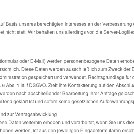
auf Basis unseres berechtigten Interesses an der Verbesserung d
icht statt. Wir behalten uns allerdings vor, die Server-Logfile
tformular oder E-Mail) werden personenbezogene Daten erhobe
rsichtlich. Diese Daten werden ausschließlich zum Zweck der B
inistration gespeichert und verwendet. Rechtsgrundlage für di
6 Abs. 1 lit. f DSGVO. Zielt Ihre Kontaktierung auf den Abschlu
en werden nach abschließender Bearbeitung Ihrer Anfrage gelösc
eßend geklärt ist und sofern keine gesetzlichen Aufbewahrungs
und zur Vertragsabwicklung
e Daten weiterhin erhoben und verarbeitet, wenn Sie uns dies
oben werden, ist aus den jeweiligen Eingabeformularen ersicht