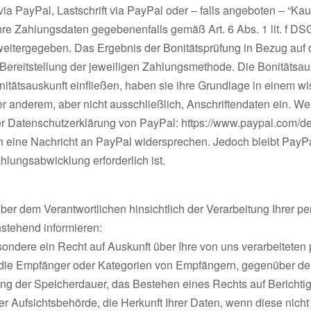
via PayPal, Lastschrift via PayPal oder – falls angeboten – “K
Ihre Zahlungsdaten gegebenenfalls gemäß Art. 6 Abs. 1 lit. f D
weitergegeben. Das Ergebnis der Bonitätsprüfung in Bezug auf d
reitstellung der jeweiligen Zahlungsmethode. Die Bonitätsaus
itätsauskunft einfließen, haben sie ihre Grundlage in einem w
r anderem, aber nicht ausschließlich, Anschriftendaten ein. We
r Datenschutzerklärung von PayPal: https://www.paypal.com/de
ch eine Nachricht an PayPal widersprechen. Jedoch bleibt PayPa
hlungsabwicklung erforderlich ist.
ber dem Verantwortlichen hinsichtlich der Verarbeitung Ihrer
hstehend informieren:
ondere ein Recht auf Auskunft über Ihre von uns verarbeitete
die Empfänger oder Kategorien von Empfängern, gegenüber den
gung der Speicherdauer, das Bestehen eines Rechts auf Bericht
r Aufsichtsbehörde, die Herkunft Ihrer Daten, wenn diese nich