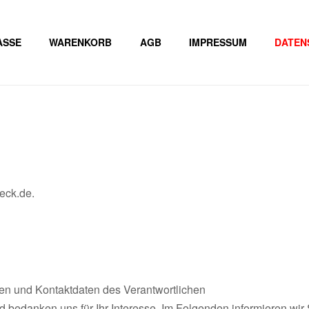
ASSE
WARENKORB
AGB
IMPRESSUM
DATEN
beck.de.
en und Kontaktdaten des Verantwortlichen
d bedanken uns für Ihr Interesse. Im Folgenden informieren w