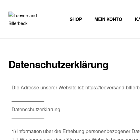
SHOP
MEIN KONTO
K
Teeversand-
Billerbeck
Datenschutzerklärung
Die
wundervolle
Welt
des
Die Adresse unserer Website ist: https://teeversand-biller
Tee
——————–
Datenschutzerklärung
——————–
1) Information über die Erhebung personenbezogener Dat
1.1 Wir freuen uns, dass Sie unsere Website besuchen un