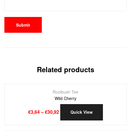
Related products
Rooibush Tee
Wild Cherry
€
3,64
–
€
30,92
Quick View