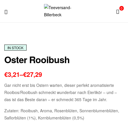
0
Teeversand-
Billerbeck
IN STOCK
Oster Rooibush
€
3,21
–
€
27,29
Gar nicht erst bis Ostern warten, dieser perfekt aromatisierte
Rooibos/Rooibush schmeckt wunderbar nach Eierlikör – und –
das ist das Beste daran – er schmeckt 365 Tage im Jahr.
Zutaten: Rooibush, Aroma, Rosenblüten, Sonnenblumenblüten,
Saflorblüten (1%), Kornblumenblüten (0,5%)