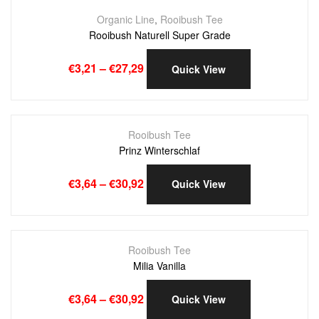
Organic Line
,
Rooibush Tee
Rooibush Naturell Super Grade
€
3,21
–
€
27,29
Quick View
OUT OF STOCK
Rooibush Tee
Prinz Winterschlaf
€
3,64
–
€
30,92
Quick View
Rooibush Tee
Milia Vanilla
€
3,64
–
€
30,92
Quick View