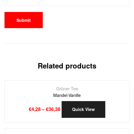
Related products
Grüner Tee
Mandel-Vanille
€
4,28
–
€
36,38
Quick View