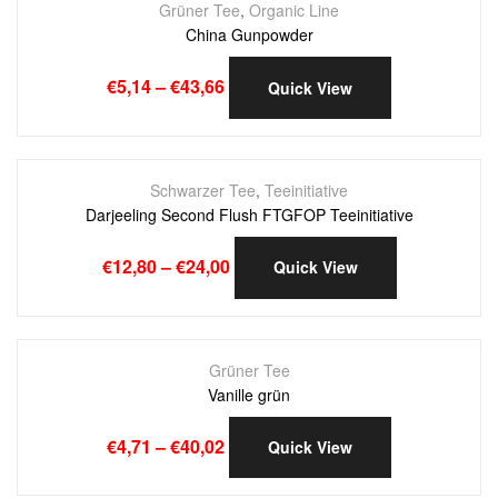
Grüner Tee
,
Organic Line
China Gunpowder
€
5,14
–
€
43,66
Quick View
Schwarzer Tee
,
Teeinitiative
Darjeeling Second Flush FTGFOP Teeinitiative
€
12,80
–
€
24,00
Quick View
Grüner Tee
Vanille grün
€
4,71
–
€
40,02
Quick View